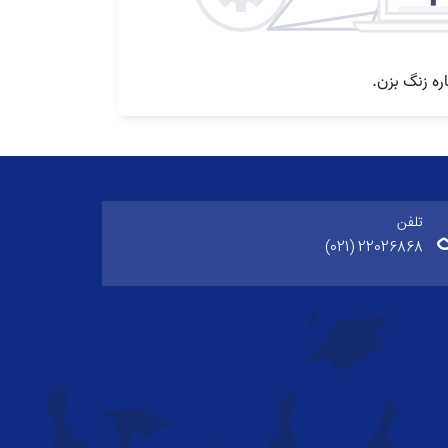
تلفن
22026868 (021)