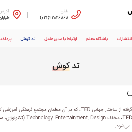
تلفن
آدرس
22026868(021)
خیابان
انتشارات
باشگاه معلم
ارتباط با مدیر عامل
تد کوش
پرداخت
تد
کوش
ش
تدکوش، عنوان جشنواره‌ای‌ست الهام‌گرفته از ساختار جهانی TED، که در آ
واژه‌ی TED، مخفف  Design
 می‌شود.