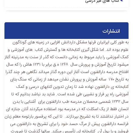
کتاب های غیر درسی
انتشارات
به طور کلی ایرانیان قرنها مشکل داردانش افزایی در زمینه های گوناگون
علوم بوده اند. اما شکل گیری کتابخانه ها و گسترش کتاب های آموزشی و
کمک آموزشی را باید مربوط به زمانی دانست که گذر از سنت به مدرنیته آغاز
میشود تاریخ آموزش و پرورش سال ۱۲۶۸ ه.ق برابر با ۱۲۳۱ هاش را که سال
افتتاح مدرسه دارالفنون است آغاز این دوره گذار میداند نگاهی هر چند گذرا
به تاریخ ۱۷۰ ساله آموزش و پرورش نشان میدهد از زمانی که سنگ بنای
کتابخانه ی دارالفنون نهاده شد تا زمان تدوین کتابهای درسی و کمک
آموزشی راه پر فراز و نشیبی طی شده است. شاید بد نباشد بدانیم که تا
سال ۱۲۳۲ شمسی محصلان مدرسه طب دارالفنون برای آشنایی با بدن
انسان فقط از یک اسکلت که در مدرسه بود استفاده میکردند آنان جنازه ای
در اختیار نداشتند تا به تشریح بپردازند. تا این که پرفسور بارتومه معلم زبان
فرانسه دارالفنون پیش از مرگ حسد خود را برای تشریح به دارالفنون می
فروشد و با پول آن کتابخانه ای تأسیس میکند. سالها گذشت تا ضرورت