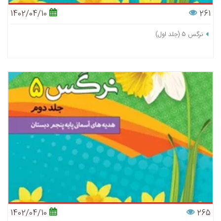
1402/04/10
261
نرگس 5 (جلد اول)
1402/04/10
265