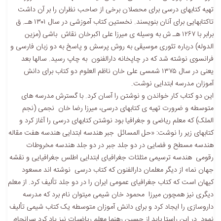
تهیه کتابهای درسی برای محصلان برخی از صاحب نظران را بر آن داشت
تاکتابهایی برای آنان بنویسند. نخستین کتاب آموزشی در سال ۱۳۰۱ هـ. ق
برابر با ۱۲۶۷ هـ ش به وسیله ی میرزا علی اکبرخان نقاش باشی (مزین
الدوله) درباره تئوری موسیقی به روش پرسش و پاسخ به دو زبان فارسی و
فرانسوی نوشته شد که در چاپخانه دارالفنون به چاپ رسید. سالها بعد
یعنی در سال ۱۳۷۵ شمسی علی خان ناظم العلوم دو کتاب برای دانش
آموزان مدرسه ابتدایی نوشت.
این دو کتاب کار خواندن و نوشتن را آسان کرد. با گسترش مدرسه های
متوسطه و ضرورت تهیه ی کتابهای درسی، میرزا رضا خان نجمی (نجم
الملک) که معلم ریاضی و جغرافیا بود نوشتن کتابهای درسی را آغاز کرد و
کتابهای زیر را نوشت: «حل المسائل جبر هندسه ابتدایی هندسه هفت مقاله
هندسه مسطح و فضایی در دو جلد جبر در دو جلد هندسه مخروطات
رقومی هندسه ترسیمی مثلثات جغرافیای ابتدایی اطلس جغرافیایی و نقشه
جهان نما» از دیگر معلمان دارالفنون که کتاب درسی نوشته اند مسعود
کیهان است که کتاب جغرافیای عمومی ایران را در دو جلد تألیف کرد. از معلم
دیگری نیز همچون میرزا محمود خان شیمی میتوان نام برد که مدرسه
داروسازی را ایجاد کرد و برای دانش آموزان متوسطه یک کتاب شیمی تألیف
نمود. در این راستا باید از حسین رهنما معلم ریاضیات نیز یاد کرد سرانجام