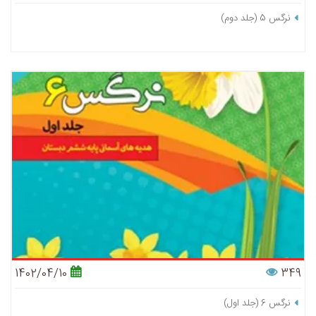
نرگس 5 (جلد دوم)
1402/04/10
349
نرگس 6 (جلد اول)