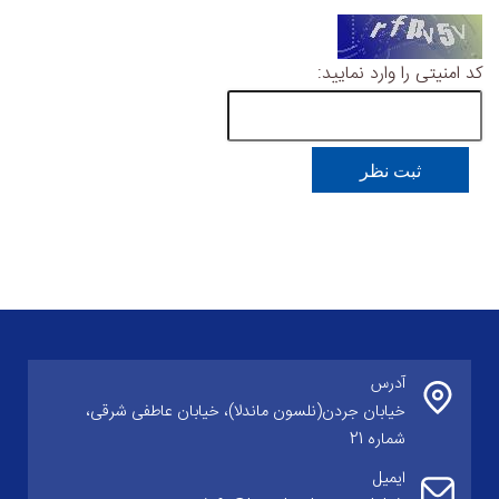
کد امنیتی را وارد نمایید:
آدرس
خیابان جردن(نلسون ماندلا)، خیابان عاطفی شرقی،
شماره 21
ایمیل