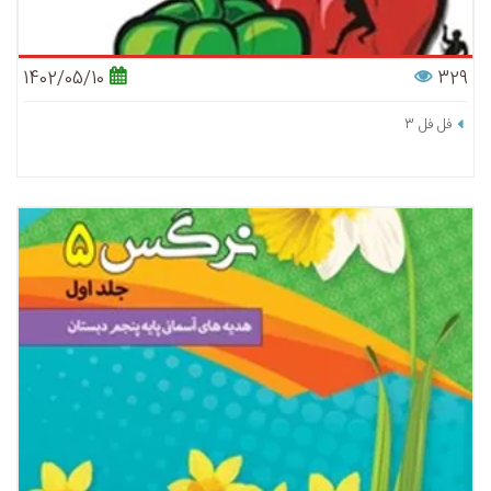
1402/05/10
329
فل فل 3