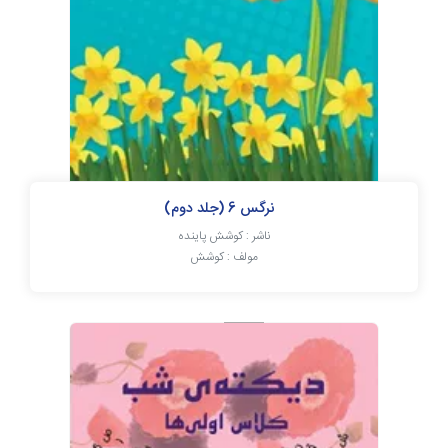
نرگس 6 (جلد دوم)
ناشر : کوشش پاینده
مولف : کوشش