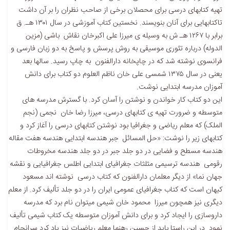
تهیه کتابهای درسی برای محصلان برخی از صاحب نظران را بر آن داشت
تاکتابهایی برای آنان بنویسند. نخستین کتاب آموزشی در سال ۱۳۰۱ هـ. ق
برابر با ۱۲۶۷ هـ ش به وسیله ی میرزا علی اکبرخان نقاش باشی (مزین
الدوله) درباره تئوری موسیقی به روش پرسش و پاسخ به دو زبان فارسی و
فرانسوی نوشته شد که در چاپخانه دارالفنون به چاپ رسید. سالها بعد
یعنی در سال ۱۳۷۵ شمسی علی خان ناظم العلوم دو کتاب برای دانش
آموزان مدرسه ابتدایی نوشت.
این دو کتاب کار خواندن و نوشتن را آسان کرد. با گسترش مدرسه های
متوسطه و ضرورت تهیه ی کتابهای درسی، میرزا رضا خان نجمی (نجم
الملک) که معلم ریاضی و جغرافیا بود نوشتن کتابهای درسی را آغاز کرد و
کتابهای زیر را نوشت: «حل المسائل جبر هندسه ابتدایی هندسه هفت مقاله
هندسه مسطح و فضایی در دو جلد جبر در دو جلد هندسه مخروطات
رقومی هندسه ترسیمی مثلثات جغرافیای ابتدایی اطلس جغرافیایی و نقشه
جهان نما» از دیگر معلمان دارالفنون که کتاب درسی نوشته اند مسعود
کیهان است که کتاب جغرافیای عمومی ایران را در دو جلد تألیف کرد. از معلم
دیگری نیز همچون میرزا محمود خان شیمی میتوان نام برد که مدرسه
داروسازی را ایجاد کرد و برای دانش آموزان متوسطه یک کتاب شیمی تألیف
نمود. در این راستا باید از حسین رهنما معلم ریاضیات نیز یاد کرد سرانجام