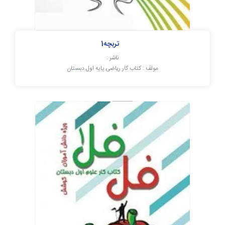
تربچه1
ناشر :
مولف : کتاب کار ریاضی پایه اول دبستان