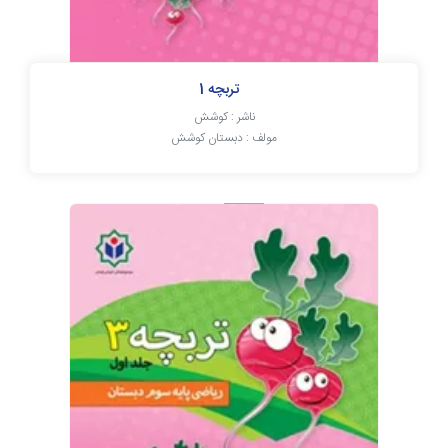
تربچه 1
ناشر : کوشش
مولف : دبستان کوشش