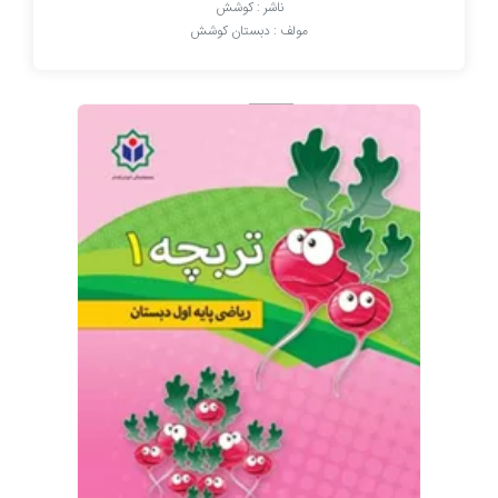
ناشر : کوشش
مولف : دبستان کوشش