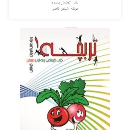
ناشر : کوشش پاینده
مولف : شیلان قاضی