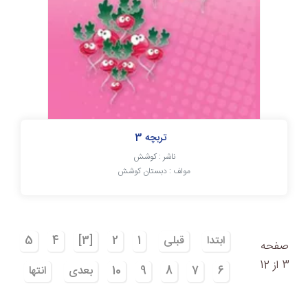
تربچه 3
ناشر : کوشش
مولف : دبستان کوشش
ابتدا
قبلی
1
2
[3]
4
5
صفحه
3 از 12
6
7
8
9
10
بعدی
انتها