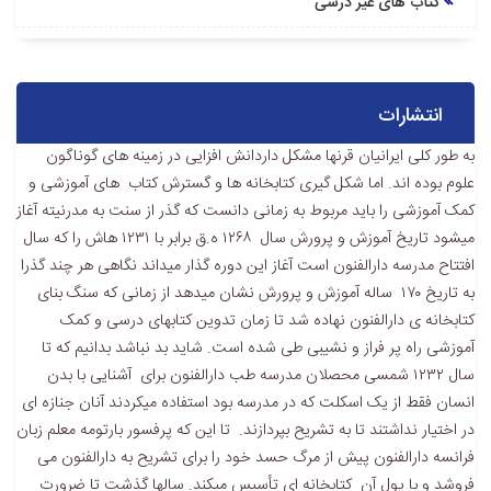
کتاب های غیر درسی
انتشارات
به طور کلی ایرانیان قرنها مشکل داردانش افزایی در زمینه های گوناگون
علوم بوده اند. اما شکل گیری کتابخانه ها و گسترش کتاب های آموزشی و
کمک آموزشی را باید مربوط به زمانی دانست که گذر از سنت به مدرنیته آغاز
میشود تاریخ آموزش و پرورش سال ۱۲۶۸ ه.ق برابر با ۱۲۳۱ هاش را که سال
افتتاح مدرسه دارالفنون است آغاز این دوره گذار میداند نگاهی هر چند گذرا
به تاریخ ۱۷۰ ساله آموزش و پرورش نشان میدهد از زمانی که سنگ بنای
کتابخانه ی دارالفنون نهاده شد تا زمان تدوین کتابهای درسی و کمک
آموزشی راه پر فراز و نشیبی طی شده است. شاید بد نباشد بدانیم که تا
سال ۱۲۳۲ شمسی محصلان مدرسه طب دارالفنون برای آشنایی با بدن
انسان فقط از یک اسکلت که در مدرسه بود استفاده میکردند آنان جنازه ای
در اختیار نداشتند تا به تشریح بپردازند. تا این که پرفسور بارتومه معلم زبان
فرانسه دارالفنون پیش از مرگ حسد خود را برای تشریح به دارالفنون می
فروشد و با پول آن کتابخانه ای تأسیس میکند. سالها گذشت تا ضرورت