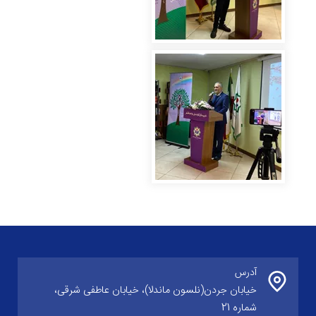
آدرس
خیابان جردن(نلسون ماندلا)، خیابان عاطفی شرقی،
شماره 21