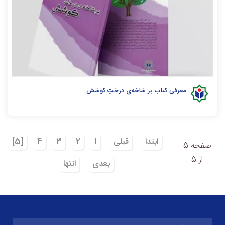
معرفی کتاب بر شاخه‌ی درختِ کوشش
ابتدا
قبلی
1
2
3
4
[5]
صفحه 5
از 5
بعدی
انتها