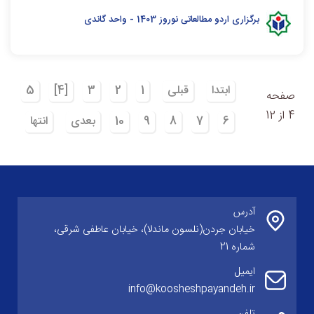
برگزاری اردو مطالعاتی نوروز 1403 - واحد گاندی
ابتدا
قبلی
1
2
3
[4]
5
صفحه
4 از 12
6
7
8
9
10
بعدی
انتها
آدرس
خیابان جردن(نلسون ماندلا)، خیابان عاطفی شرقی،
شماره 21
ایمیل
info@koosheshpayandeh.ir