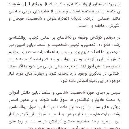
می پردازد. منظور از رفتار، کلیه ی حرکات، اعمال و رفتار قابل مشاهده
ی متقیم و غیر مستقیم است. و منظور از فرایندهای روانی مباحثی
مانند احساس، ادراک، اندیشه (تفکر)، هوش ، شخصیت، هیجان و
انگیزش ، حافظه و... است.
در مجتمع کوشش وظیفه روانشناسان بر اساس ترکیب روانشناسی
رشد، خانواده، تحصیلی، تربیتی، شخصیت و استعدادیابی تعیین می
شود، زیرا ما اعتقاد داریم برای رسیدن به اهداف بلند مدت باید بتوانیم
دانش آموزان را از نظر روحی و روانی و اجتماعی آماده کنیم. به همین
منظور هر دانش آموز ابتدا از نظر تحصیلی بررسی می شود تا اگر احیانا
اختلالی در یادگیری وجود دارد برطرف شود و مهارت های مورد نیاز
موجود در این زمینه آموزش داده شود.
سپس بر مبنای حوزه شخصیت شناسی و استعدادیابی دانش آموزان
به سمت علایق و توانمندی ها سوق داده شوند. و بر همین اسس
ویژگی های سنی را الویت قرار داده تا بر اساس اصول روانشناسی
رشد، مهارت های مورد نیاز در هر مرحله مورد آموزش قرار گیرد. در کنار
این عوامل، واحد مشاوره مجتمع کوشش در ساعات و روز های
مشخص در خدمت دانش آموزان و خانواده ها خواهد بود.