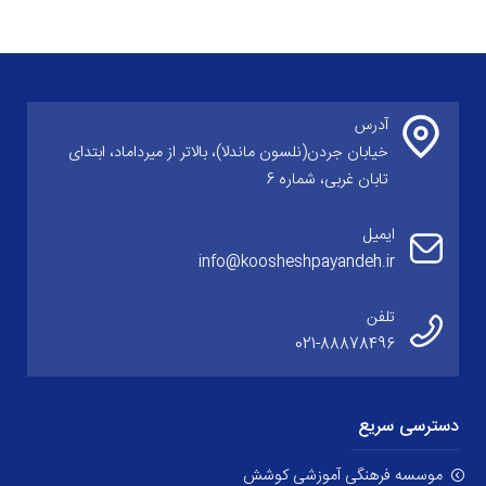
آخرین به روزرسانی: چهارشنبه 14 مرداد 12:53
آدرس
خیابان جردن(نلسون ماندلا)، بالاتر از میرداماد، ابتدای
تابان غربی، شماره 6
ایمیل
info@koosheshpayandeh.ir
تلفن
021-88878496
دسترسی سریع
موسسه فرهنگی آموزشی کوشش