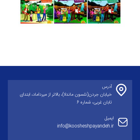
آخرین به روزرسانی: چهارشنبه 14 مرداد 12:53
آدرس
خیابان جردن(نلسون ماندلا)، بالاتر از میرداماد، ابتدای
تابان غربی، شماره 6
ایمیل
info@koosheshpayandeh.ir